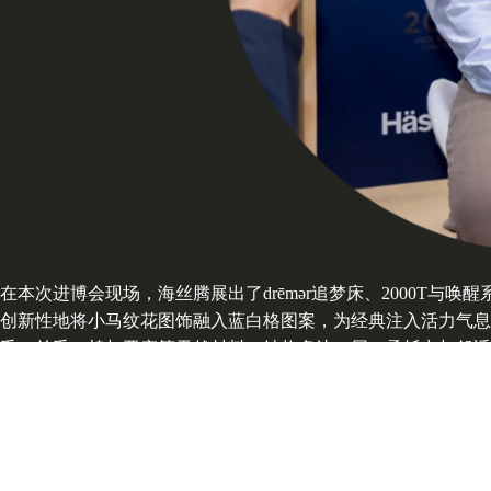
在本次进博会现场，海丝腾展出了drēmər追梦床、2000T与唤醒系
创新性地将小马纹花图饰融入蓝白格图案，为经典注入活力气息。
毛、羊毛、棉与亚麻等天然材料，结构多达37层，承托力与舒
几款床具共同诠释了海丝腾的品牌核心——坚持使用纯天然材质
与会观众驻足围观、拍照打卡，留下了深刻难忘的进博记忆。