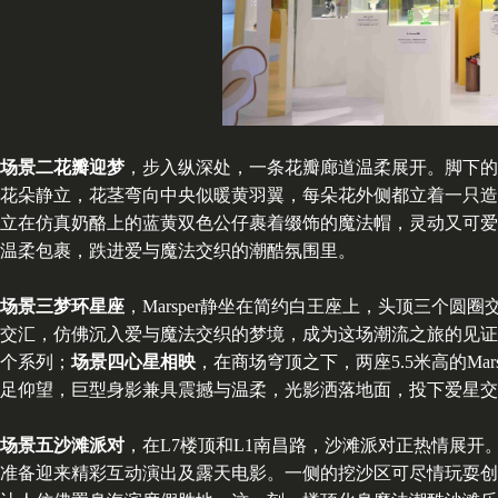
场景二
花瓣迎梦
，步入纵深处，一条花瓣廊道温柔展开。脚下的
花朵静立，花茎弯向中央似暖黄羽翼，每朵花外侧都立着一只造型
立在仿真奶酪上的蓝黄双色公仔裹着缀饰的魔法帽，灵动又可爱
温柔包裹，跌进爱与魔法交织的潮酷氛围里。
场景
三
梦环星座
，Marsper静坐在简约白王座上，头顶三个圆
交汇，仿佛沉入爱与魔法交织的梦境，成为这场潮流之旅的见证者
个系列；
场景四心星相映
，在商场穹顶之下，两座5.5米高的M
足仰望，巨型身影兼具震撼与温柔，光影洒落地面，投下爱星交
场景五沙滩派对
，在L7楼顶和L1南昌路，沙滩派对正热情展开。
准备迎来精彩互动演出及露天电影。一侧的挖沙区可尽情玩耍创