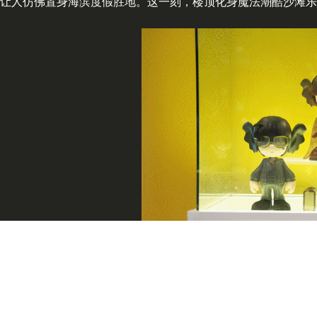
让人仿佛置身海滨度假胜地。这一刻，楼顶化身魔法潮酷沙滩