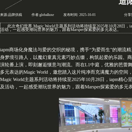
造
来源:
品牌供稿
|
作者:
globalluxe
|
发布时间:
2025-10-01
|
|
|
分享
此次奇幻世界 Magic World主题系列活动将持续至2025年10
活动，一起感受潮玩世界的魅力，跟着Marsper探索爱的多元表达。
apm商场化身魔法与爱的交织的秘境，携手“为爱而生”的潮流精灵Mars
i
身梦境引路人，以魔幻童真元素巧妙点缀，构筑起爱的乐园。商
演轮番上演，即刻邂逅惬意与潮流。而在L1中庭，优雅的芭蕾
多元表达的Magic World，邀您踏入这片纯净而充满魔力的
Magic World主题系列活动将持续至2025年10月28日，
及活动，一起感受潮玩世界的魅力，跟着Marsper探索爱的多元