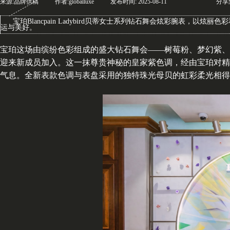
来源:
品牌供稿
|
作者:
globalluxe
|
发布时间:
2025-08-11
|
|
|
分享
宝珀Blancpain Ladybird贝蒂女士系列钻石舞会炫彩腕表，
运与美好。
宝珀这场由缤纷色彩组成的盛大钻石舞会——树莓粉、梦幻紫、
迎来新成员加入。这一抹尊贵神秘的皇家紫色调，经由宝珀对精
气息。全新表款色调与表盘采用的独特珠光母贝的虹彩柔光相得