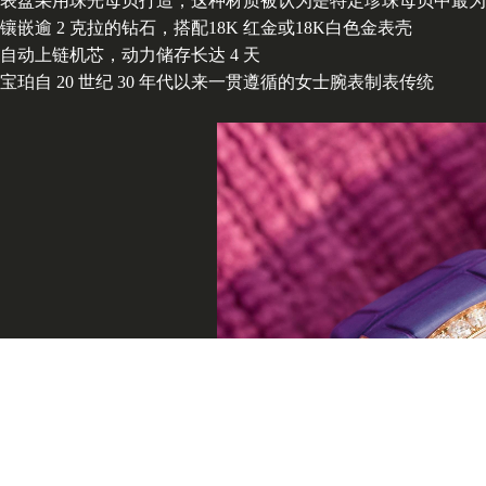
表盘采用珠光母贝打造，这种材质被认为是特定珍珠母贝中最为
镶嵌逾 2 克拉的钻石，搭配18K 红金或18K白色金表壳
自动上链机芯，动力储存长达 4 天
宝珀自 20 世纪 30 年代以来一贯遵循的女士腕表制表传统