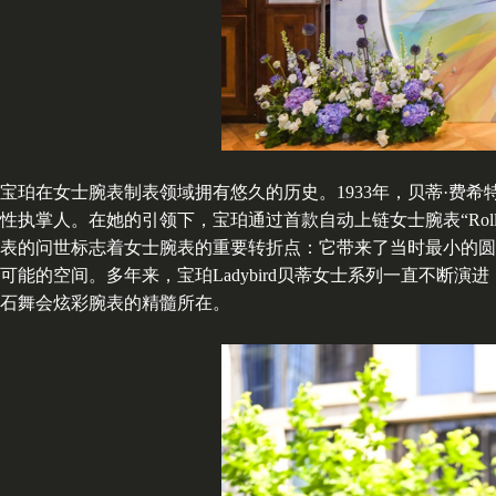
宝珀在女士腕表制表领域拥有悠久的历史。1933年，贝蒂·费希特（B
性执掌人。在她的引领下，宝珀通过首款自动上链女士腕表“Rolls”
表的问世标志着女士腕表的重要转折点：它带来了当时最小的圆形机
可能的空间。多年来，宝珀Ladybird贝蒂女士系列一直不
石舞会炫彩腕表的精髓所在。